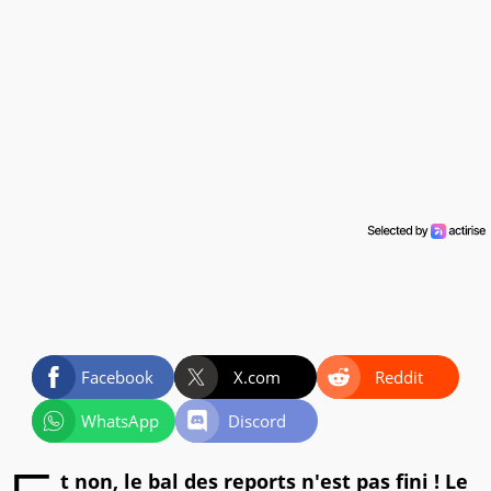
Facebook
X.com
Reddit
WhatsApp
Discord
t non, le bal des reports n'est pas fini ! Le