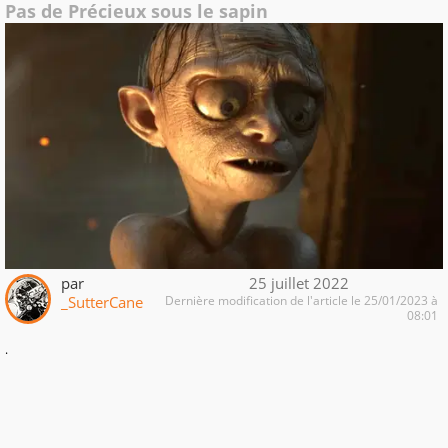
Pas de Précieux sous le sapin
par
25 juillet 2022
_SutterCane
Dernière modification de l'article le 25/01/2023 à
08:01
.