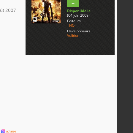
ût 2007
Disponible le
(04 juin 2009)
Editeurs
THQ
Développeurs
Volition