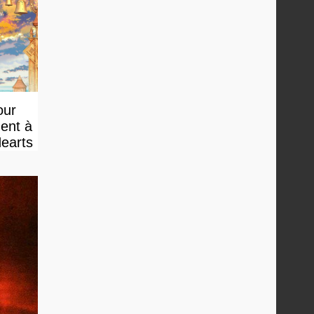
our
ment à
Hearts