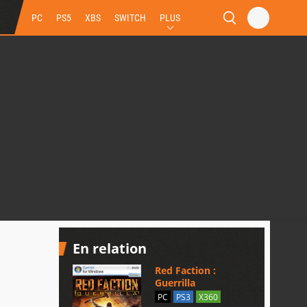
PC
PS5
XBS
SWITCH
PLUS
En relation
Red Faction :
Guerrilla
PC
PS3
X360