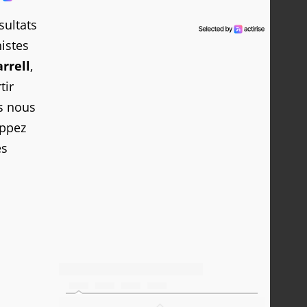
sultats
istes
arrell
,
tir
ns nous
ippez
es