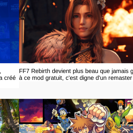
,
FF7 Rebirth devient plus beau que jamais 
 a créé
à ce mod gratuit, c'est digne d'un remaster