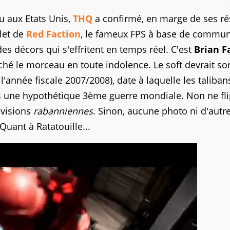
u aux Etats Unis,
THQ
a confirmé, en marge de ses ré
olet de
Red Faction
, le fameux FPS à base de commun
s décors qui s'effritent en temps réel. C'est
Brian F
ché le morceau en toute indolence. Le soft devrait sor
l'année fiscale 2007/2008), date à laquelle les taliba
ns une hypothétique 3ème guerre mondiale. Non ne fl
évisions
rabanniennes
. Sinon, aucune photo ni d'autr
 Quant à Ratatouille...