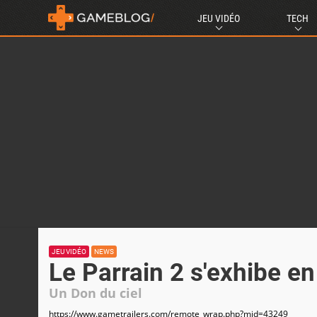
JEU VIDÉO
TECH
JEU VIDÉO
NEWS
Le Parrain 2 s'exhibe en
Un Don du ciel
https://www.gametrailers.com/remote_wrap.php?mid=43249