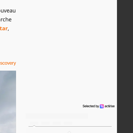
nouveau
rche
tar
,