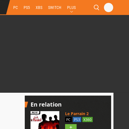
PC
PS5
XBS
SWITCH
PLUS
En relation
Le Parrain 2
PC
PS3
X360