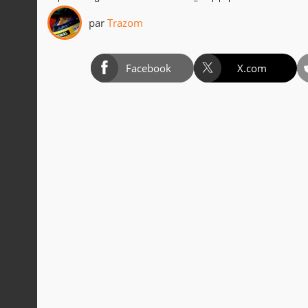
par
Trazom
Facebook
X.com