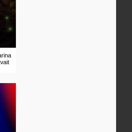
arina
vait