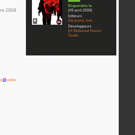
Disponible le
re 2008
(09 avril 2009)
Editeurs
Electronic Arts
Développeurs
EA Redwood Shores
Studio