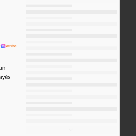
 un
sayés