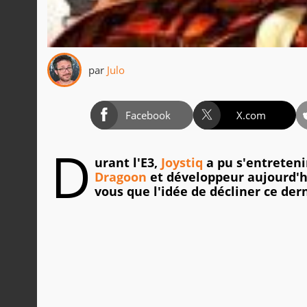
par
Julo
Facebook
X.com
D
urant l'E3,
Joystiq
a pu s'entreteni
Dragoon
et développeur aujourd'hui
vous que l'idée de décliner ce dern