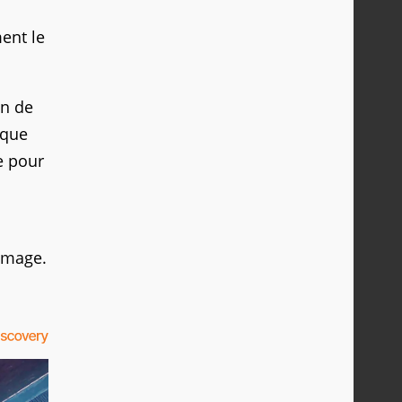
ent le
in de
ique
te pour
ommage.