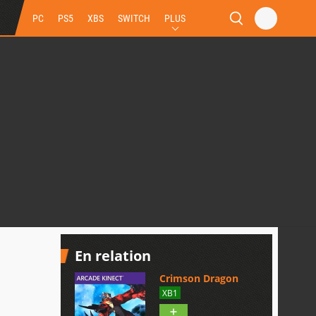
PC
PS5
XBS
SWITCH
PLUS
En relation
Crimson Dragon
XB1