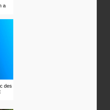
n a
ec des
t