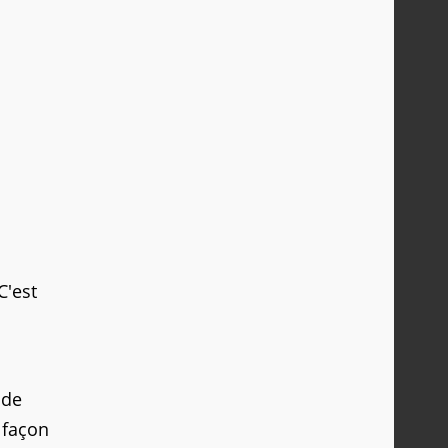
C'est
 de
 façon