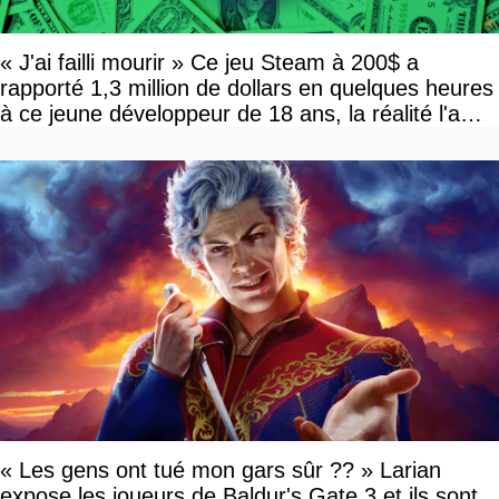
« J'ai failli mourir » Ce jeu Steam à 200$ a
rapporté 1,3 million de dollars en quelques heures
à ce jeune développeur de 18 ans, la réalité l'a
vite rattrapé
« Les gens ont tué mon gars sûr ?? » Larian
expose les joueurs de Baldur's Gate 3 et ils sont