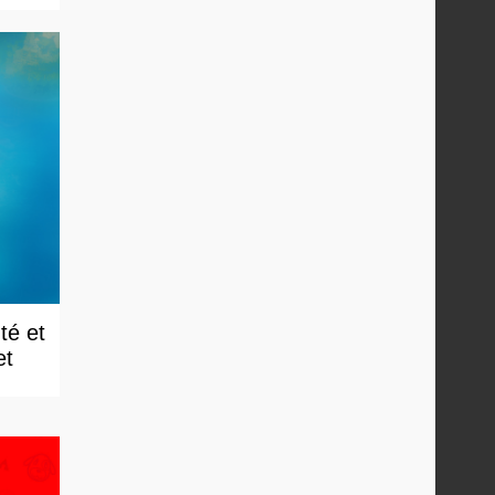
té et
et