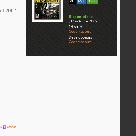
PC
PS3
X360
ût 2007
Disponible le
(07 octobre 2009)
Editeurs
Codemasters
Développeurs
Codemasters