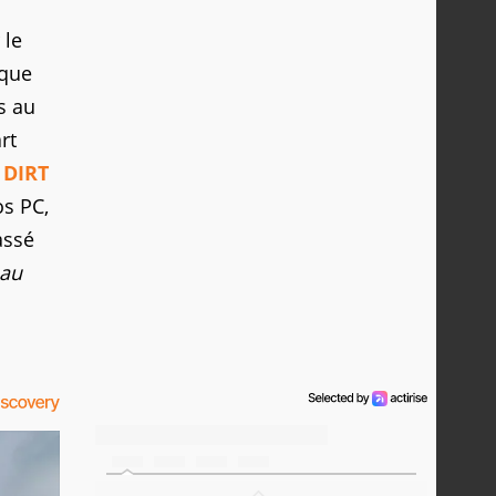
 le
ique
s au
rt
 DIRT
os PC,
assé
 au