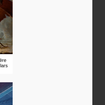
 ère
lars