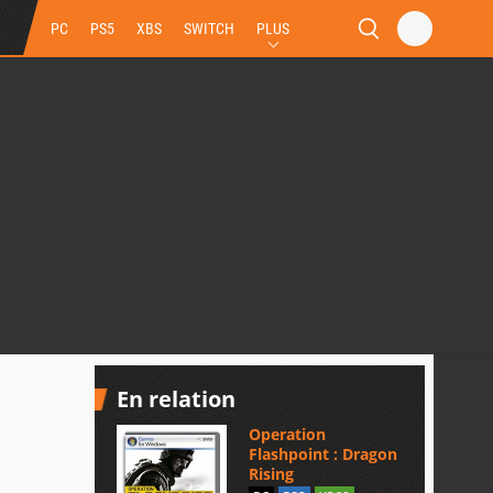
PC
PS5
XBS
SWITCH
PLUS
En relation
Operation
Flashpoint : Dragon
Rising