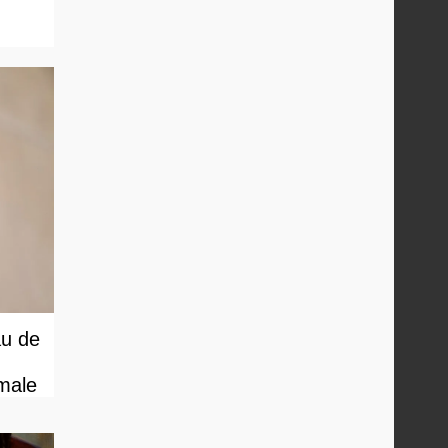
au de
male