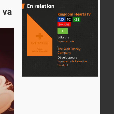
En relation
 va
Kingdom Hearts IV
PS5
PC
XBS
Switch2
Editeurs
Square Enix
,
The Walt Disney
Company
Développeurs
Square Enix Creative
Studio I