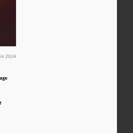
uin 2024
1
tage
e