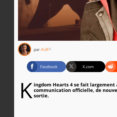
par
AUR
Facebook
X.com
K
ingdom Hearts 4 se fait largement a
communication officielle, de nouv
sortie.