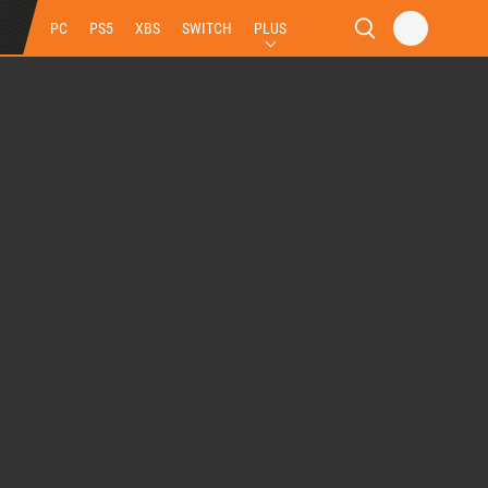
PC
PS5
XBS
SWITCH
PLUS