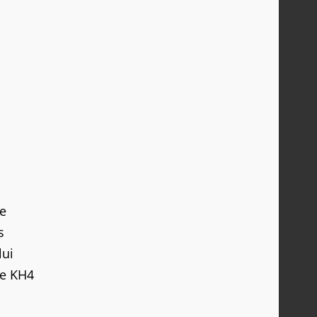
ne
s
lui
re KH4