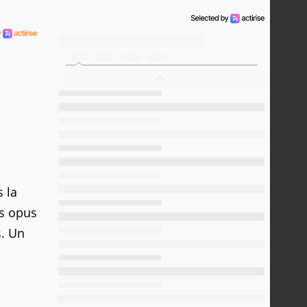
s la
ds opus
. Un