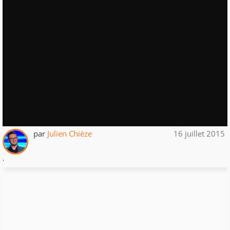
par
Julien Chièze
16 juillet 2015
.