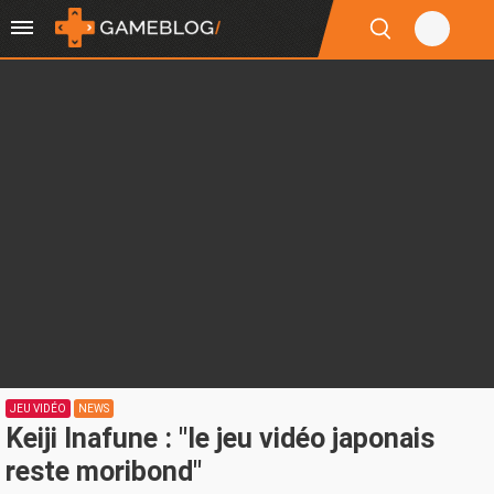
JEU VIDÉO
NEWS
Keiji Inafune : "le jeu vidéo japonais
reste moribond"