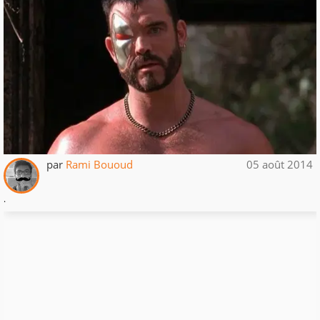
par
Rami Bououd
05 août 2014
.