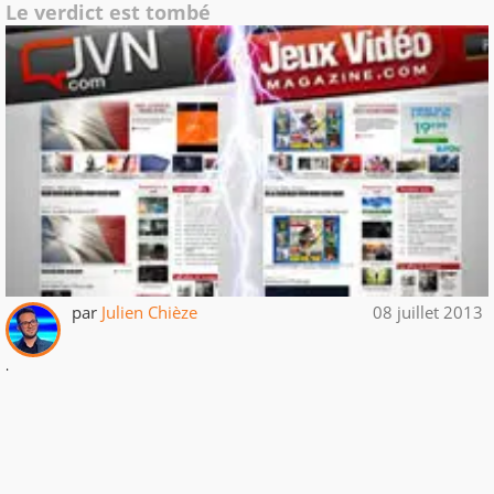
Le verdict est tombé
par
Julien Chièze
08 juillet 2013
.