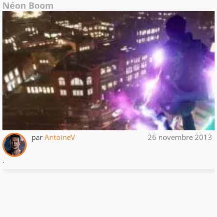
Néon Boom
par
AntoineV
26 novembre 2013
.