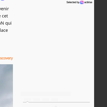
venir
 cet
aN qui
lace