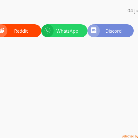
04 j
Reddit
WhatsApp
Discord