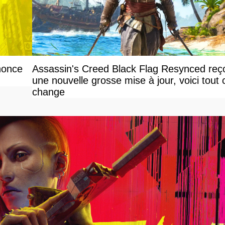
nonce
Assassin's Creed Black Flag Resynced reço
une nouvelle grosse mise à jour, voici tout 
change