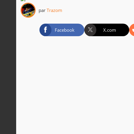
par
Trazom
Facebook
X.com