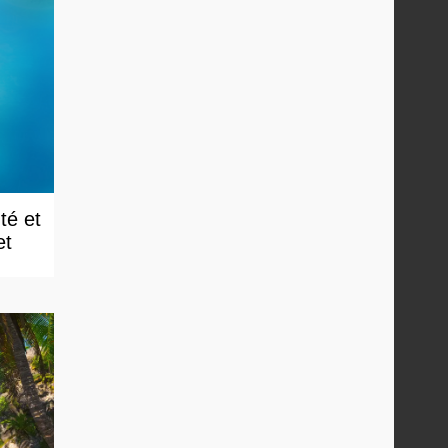
té et
et