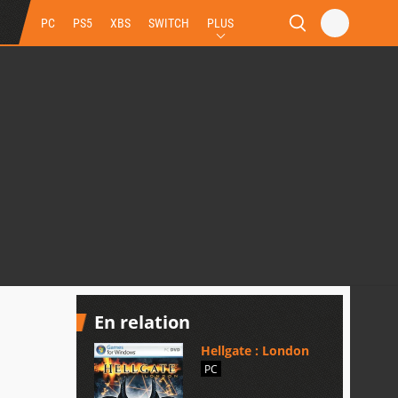
PC
PS5
XBS
SWITCH
PLUS
En relation
Hellgate : London
PC