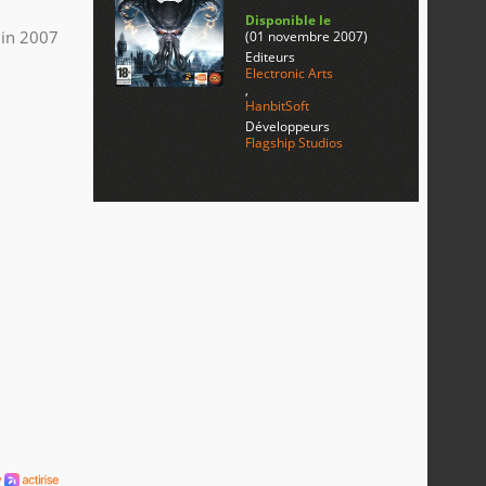
Disponible le
uin 2007
(01 novembre 2007)
Editeurs
Electronic Arts
,
HanbitSoft
Développeurs
Flagship Studios