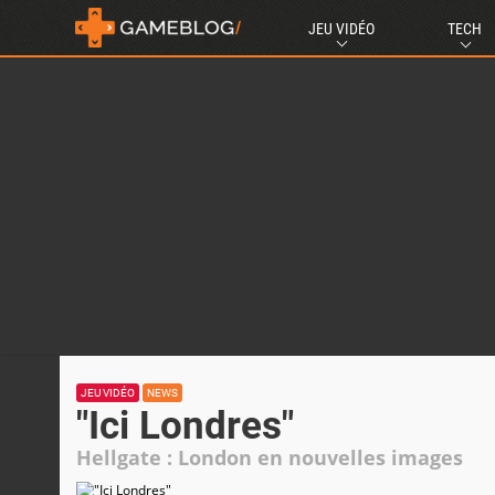
JEU VIDÉO
TECH
JEU VIDÉO
NEWS
"Ici Londres"
Hellgate : London en nouvelles images