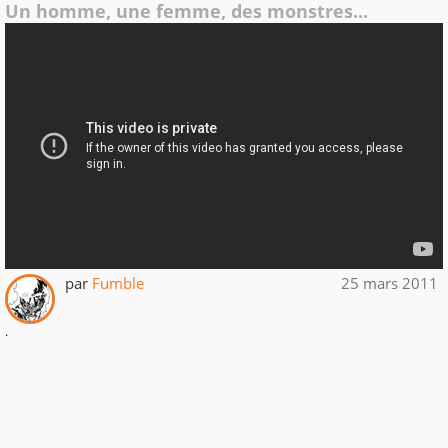
Un homme, une femme, des monstres...
par
Fumble
25 mars 2011
.