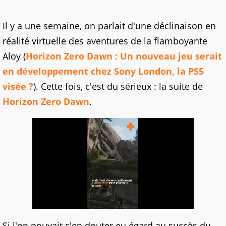
Il y a une semaine, on parlait d'une déclinaison en
réalité virtuelle des aventures de la flamboyante
Aloy (
Horizon Zero Dawn : Un nouveau jeu serait
en développement chez Sony London, la PS5
visée ?
). Cette fois, c'est du sérieux : la suite de
Horizon Zero Dawn
.
Si l'on pouvait s'en douter eu égard au succès du