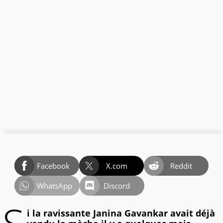
Facebook
X.com
Reddit
WhatsApp
Discord
i la ravissante Janina Gavankar avait déjà