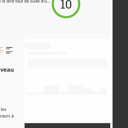
10
e dire tout de suite d'u...
uveau
 les
cours à