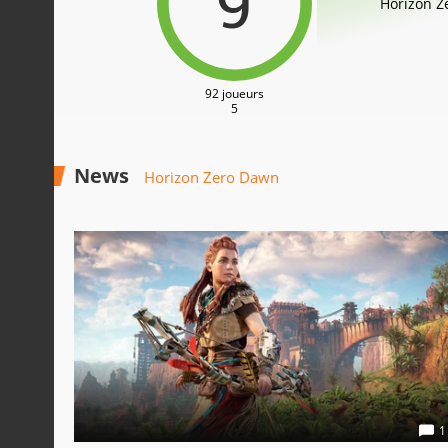
9
Horizon Ze
92 joueurs
5
News
Horizon Zero Dawn
1