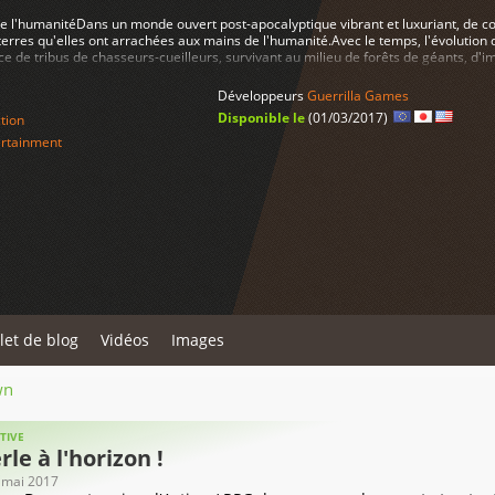
de l'humanitéDans un monde ouvert post-apocalyptique vibrant et luxuriant, de c
rres qu'elles ont arrachées aux mains de l'humanité.Avec le temps, l'évolution
e de tribus de chasseurs-cueilleurs, survivant au milieu de forêts de géants, d'
intaines d'une civilisation perdue, alors même que les machines sont devenues 
, une chasseuse habile qui compte sur sa vitesse, sa ruse et son agilité pour rest
Développeurs
Guerrilla Games
s, de leur force, de leur taille et de leur puissance brute. Contre toute attente, 
Disponible le
(01/03/2017)
tion
tivant et émouvant pour découvrir les secrets d'une civilisation oubliée, les anc
technologies avancées qui détermineront le destin de la planète, et de la vie hum
rtainment
yptique luxuriantFouillez les moindres recoins d'un royaume rempli d'anciennes 
couvrir votre passé et dévoiler les nombreux secrets d'une terre oubliée. Com
 monde, quel est leur but, et qu'est devenue la civilisation dominante d'autrefois
les machines entrent en collisioneExplorez un monde vibrant et riche en beautés 
de pointe impressionnante. Guidez Aloy à travers cet environnement dynamique 
gameplay grisant.- Partez à l'encontre de toutMaîtrisez la vitesse et la ruse d'Alo
nes. Pour survivre chacune de ses rencontres avec un ennemi bien plus gros et t
chaque parcelle de son savoir, de son intelligence et de son agilité.- Le lointain f
ertVoyagez à travers des forêts incroyablement détaillées, d'imposantes monta
isation perdue, le tout dans un paysage vivant avec une météo changeante et un cy
s Débusquez l'édition collector de Horizon Zero Dawn et recevez :- Une statue d
Giant- Un boîtier Steelbook exclusif- Un recueil de dessins ""The Art of Horizon
llet de blog
Vidéos
Images
de ranger des tempêtes Carja et la tenue de pionnière Banuk- L'arc puissant Carj
e commerçante Carja et le pack de voyageuse Banuk
wn
TIVE
le à l'horizon !
6 mai 2017