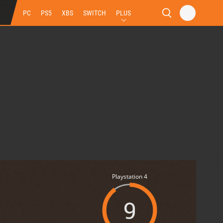
PC
PS5
XBS
SWITCH
PLUS
Playstation 4
9