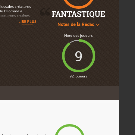
olossales créatures
 de l'Homme a
FANTASTIQUE
imposantes chaînes
toutes
LIRE PLUS
Notes de la Rédac
er en vie et
vous devez
iens artefacts
Note des joueurs
aine même. Points
reliques et de
ment les machines
9
 ?- Un dangereux
naturelles... Mais
primé pour son
y contre la force
echniquement
uturUne technologie
92 joueurs
gnes et de
cle jour/nuit
'Aloy de plus de 20
 Zero Dawn""- Un
a et l'arc