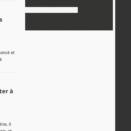
s
noncé et
à
ter à
ie, il
ir, et