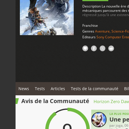
Description La nouvelle ère 
mécaniques parcourent des te
régressé jusqu'à une existenc
de montagnes et de ruines lo
puissantes.Vous incarnez Aloy
Franchise
protéger sa tribu des machine
Genres
Aventure
,
Science-Fic
embarquer dans un voyage cap
laissés derrière elle et les 
Editeurs
Sony Computer Ente
forts - Un monde post-apocal
mystérieux bâtiments pour dé
ont-elles réussi à dominer le
contrasteQuand la nature et 
habité par une technologie 
exploration constante et son 
brute et la taille des machi
supérieur, Aloy doit utiliser 
de pointe pour un monde ouv
lointaines ruines d'une civil
complet. Contenus addtionnel
News
Tests
Articles
Tests de la communauté
cm confectionnée par Gentle 
Bi
thème PS4 exclusif- La tenue 
d'abattage Banuk- Le pack d
Avis de la Communauté
Horizon Zero Da
LA PLUS POSI
Une per
par
joga
, 0