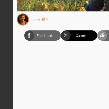
par
AUR
Facebook
X.com