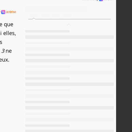
re que
 elles,
s
 3
ne
eux.