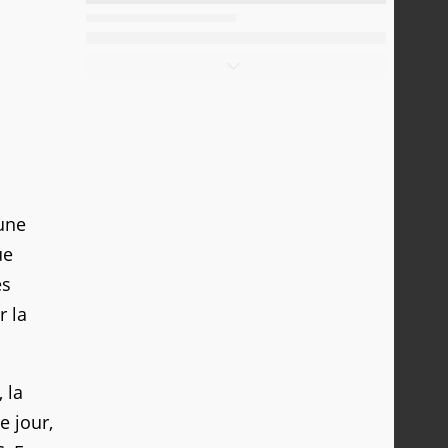
 une
ue
es
r la
, la
e jour,