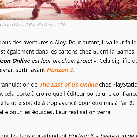
rbidden West. © Guerilla Games / SIE
us des aventures d'Aloy. Pour autant, il va leur falloi
 est également dans les cartons chez Guerrilla Games. 
izon Online
est leur prochain projet
». Cela signifie q
evrait sortir avant
Horizon 3
.
l'annulation de
The Last of Us Online
chez PlayStatio
ut cela porte à croire que l'éditeur porte une confianc
 le titre soit déjà trop avancé pour être mis à l'arrêt.
lle pour les équipes. Leur réalisation verra
our les fans qui attendent
Horizon 3
, «
beaucoup de 