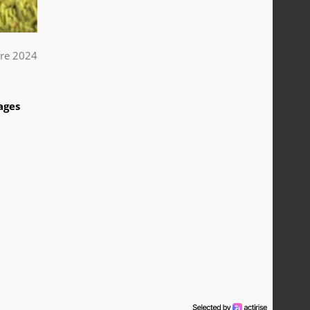
re 2024
6
ages