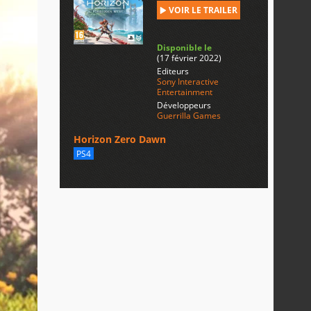
VOIR LE TRAILER
Disponible le
(17 février 2022)
Editeurs
Sony Interactive
Entertainment
Développeurs
Guerrilla Games
Horizon Zero Dawn
PS4