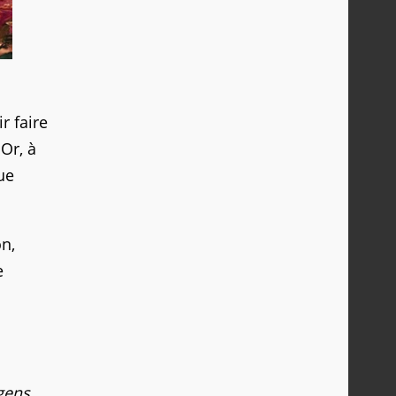
r faire
Or, à
ue
n,
e
gens