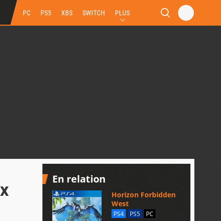
PC
PS5
XBS
SWITCH
PLUS
En relation
ux
Horizon Forbidden
West
PS4
PS5
PC