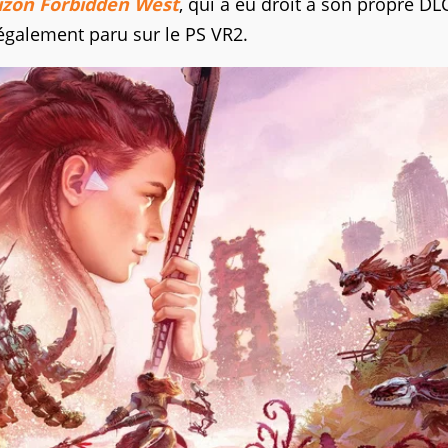
izon Forbidden West
, qui a eu droit à son propre DL
 également paru sur le PS VR2.