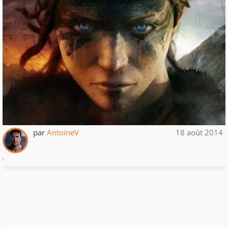
par
AntoineV
18 août 2014
.