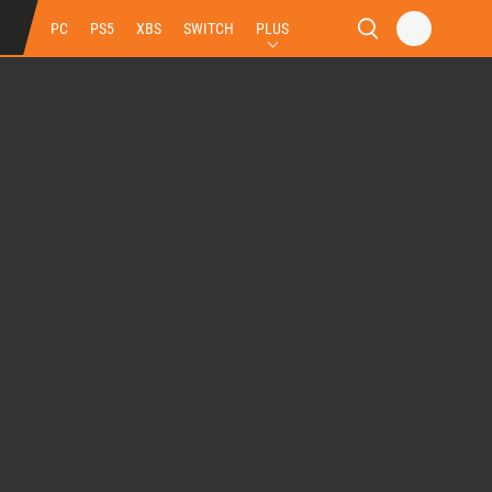
PC
PS5
XBS
SWITCH
PLUS