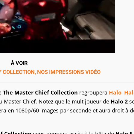
À VOIR
 COLLECTION, NOS IMPRESSIONS VIDÉO
: The Master Chief Collection
regroupera
Halo
,
Hal
 du Master Chief. Notez que le multijoueur de
Halo 2
se
nera en 1080p/60 images par seconde et aura droit à d
f Collection
vous donnera accès à la bêta de
Halo 5 