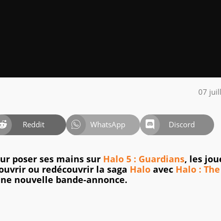
07 jui
Reddit
WhatsApp
Discord
our poser ses mains sur
Halo 5 : Guardians
, les jo
couvrir ou redécouvrir la saga
Halo
avec
Halo : The
 une nouvelle bande-annonce.