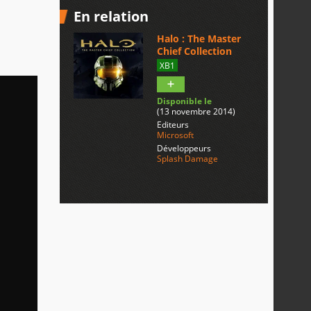
En relation
Halo : The Master
Chief Collection
XB1
Disponible le
(13 novembre 2014)
Editeurs
Microsoft
Développeurs
Splash Damage