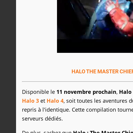
HALO THE MASTER CHIEF
Disponible le
11 novembre prochain
,
Halo 
Halo 3
et
Halo 4
, soit toutes les aventures
repris à l'identique. Cette compilation tour
serveurs dédiés.
De plus, sachez que
Halo : The Master Chie