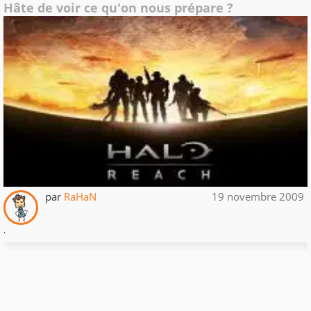
Hâte de voir ce qu'on nous prépare ?
par
RaHaN
19 novembre 2009
.