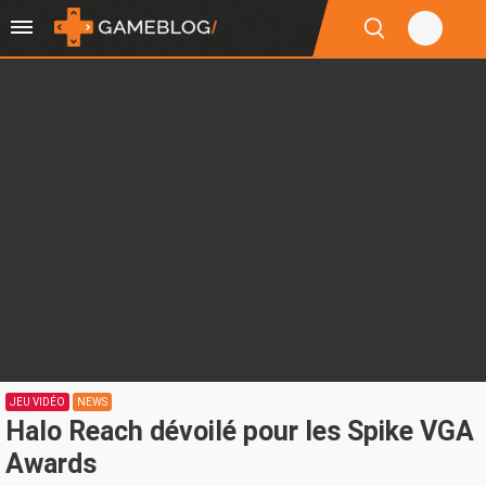
JEU VIDÉO
NEWS
Halo Reach dévoilé pour les Spike VGA
Awards