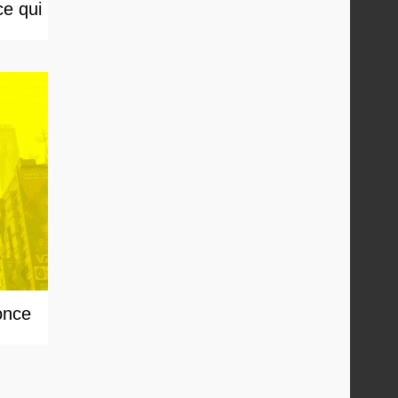
ce qui
once