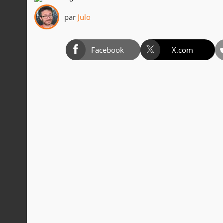
par
Julo
Facebook
X.com