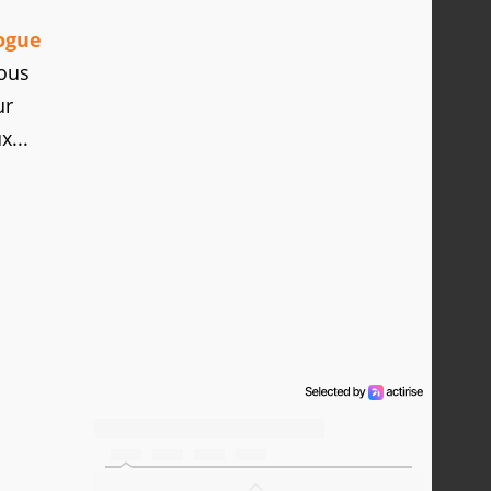
ogue
tous
ur
x...