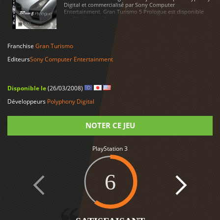
Digital et commercialisé par Sony Computer
Entertainment. Gran Turismo 5 Prologue est disponible
sur PlayStation 3
LIRE PLUS
Franchise
Gran Turismo
Editeurs
Sony Computer Entertainment
Disponible le
(26/03/2008)
Développeurs
Polyphony Digital
NOTER CE JEU
PlayStation 3
Note
6
3