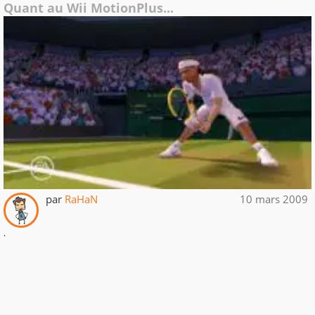
Quant au Wii MotionPlus...
par
RaHaN
10 mars 2009
.