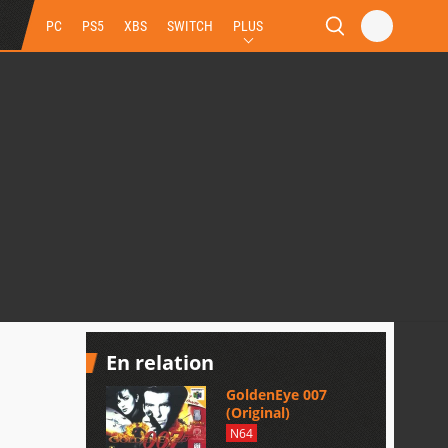
PC
PS5
XBS
SWITCH
PLUS
En relation
GoldenEye 007
(Original)
N64