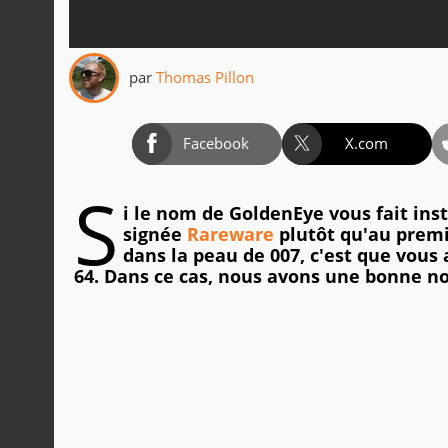
par
Thomas Pillon
Facebook
X.com
S
i le nom de GoldenEye vous fait in
signée
Rareware
plutôt qu'au prem
dans la peau de 007, c'est que vous
64. Dans ce cas, nous avons une bonne no