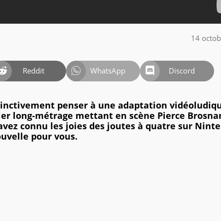
14 octo
Reddit
WhatsApp
Discord
stinctivement penser à une adaptation vidéoludiq
ier long-métrage mettant en scène Pierce Brosna
 avez connu les joies des joutes à quatre sur Nint
uvelle pour vous.