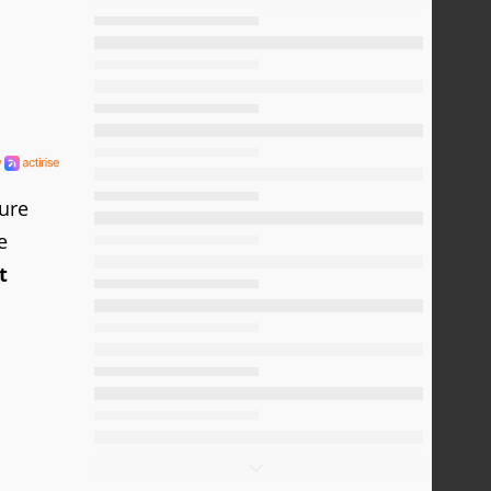
ture
e
t