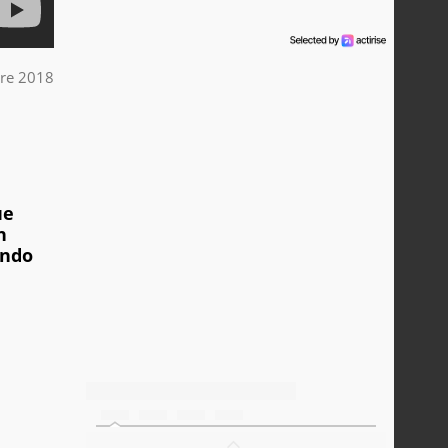
bre 2018
ue
n
endo