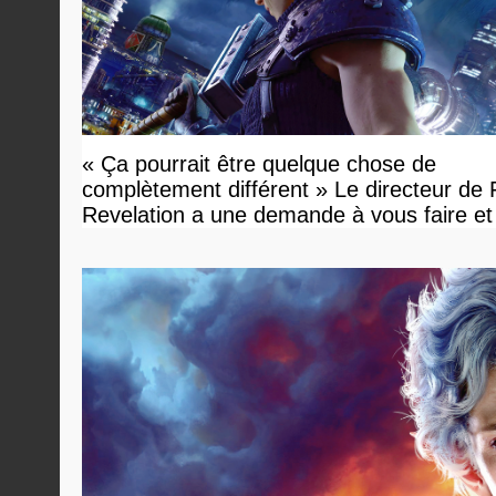
« Ça pourrait être quelque chose de
complètement différent » Le directeur de
Revelation a une demande à vous faire et
devriez l'écouter