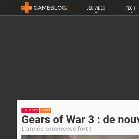
JEU VIDÉO
TECH
JEU VIDÉO
NEWS
Gears of War 3 : de nou
L'année commence fort !