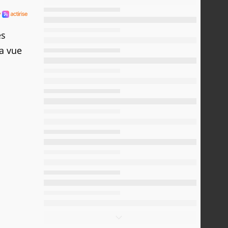
es
la vue