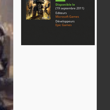
Disponible le
(19 septembre 2011)
Editeurs
Microsoft Games
Développeurs
Epic Games