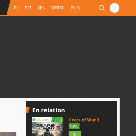
PC
PS5
XBS
SWITCH
PLUS
En relation
Gears of War 3
X360