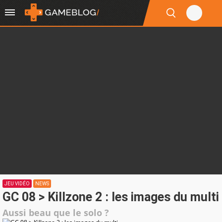
JEU VIDÉO
NEWS
GC 08 > Killzone 2 : les images du multi
Aussi beau que le solo ?