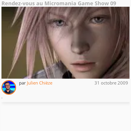
Rendez-vous au Micromania Game Show 09
par
Julien Chièze
31 octobre 2009
.