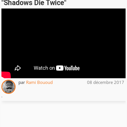
"Shadows Die Twice"
par
Rami Bououd
08 décembre 2017
.