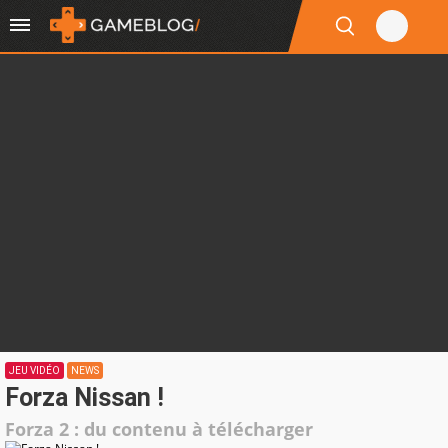
JEU VIDÉO
NEWS
Forza Nissan !
Forza 2 : du contenu à télécharger