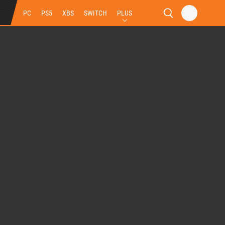
PC
PS5
XBS
SWITCH
PLUS