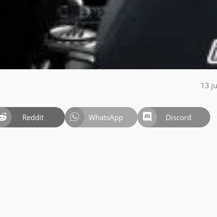
13 j
Reddit
WhatsApp
Discord