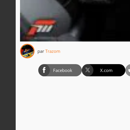
par
Trazom
Facebook
X.com