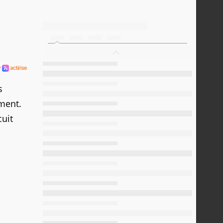
s
ément.
cuit