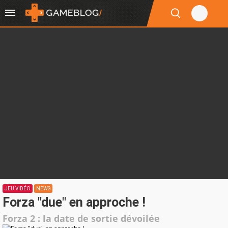
JEU VIDÉO
NEWS
Forza "due" en approche !
Forza 2 : la date de sortie dévoilée