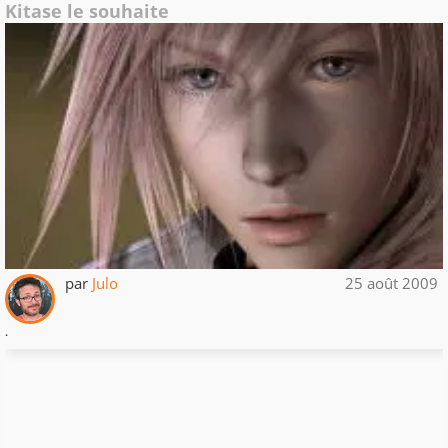
Kitase le souhaite
par
Julo
25 août 2009
.