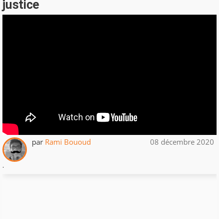
justice
par
Rami Bououd
08 décembre 2020
.