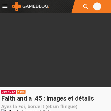
JEU VIDÉO
NEWS
Faith and a .45 : images et détails
Ayez la Foi, bordel ! (et un flingue)