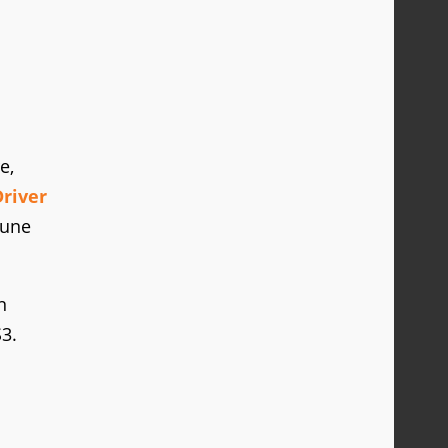
e,
river
'une
n
S3.