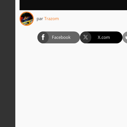
par
Trazom
Facebook
X.com