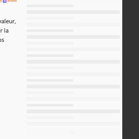
valeur,
r la
os