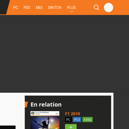
PC
PS5
XBS
SWITCH
PLUS
En relation
F1 2010
PC
PS3
X360