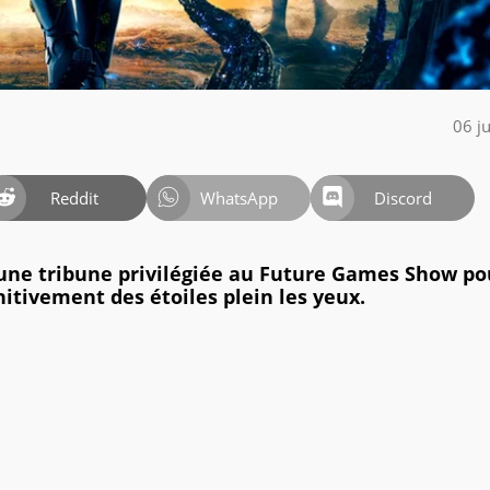
06 j
Reddit
WhatsApp
Discord
une tribune privilégiée au Future Games Show po
tivement des étoiles plein les yeux.