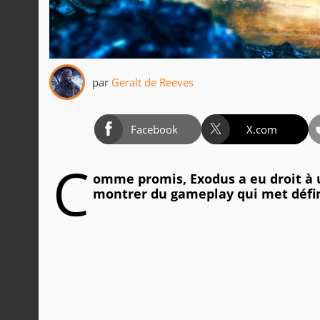
par
Geralt de Reeves
Facebook
X.com
C
omme promis, Exodus a eu droit à 
montrer du gameplay qui met défini