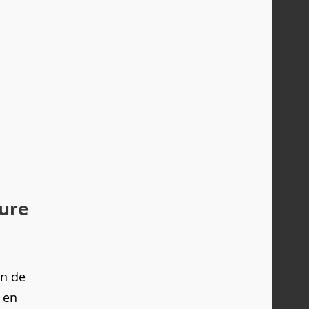
ture
on de
 en