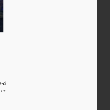
e-ci
t en