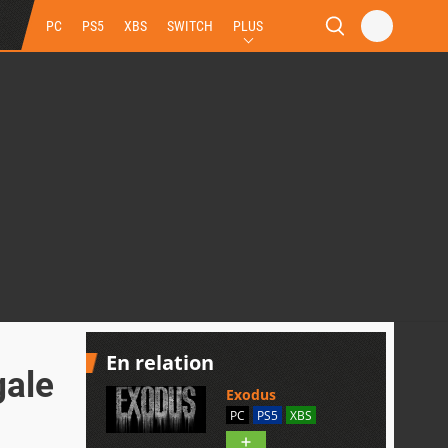
PC
PS5
XBS
SWITCH
PLUS
En relation
gale
Exodus
PC
PS5
XBS