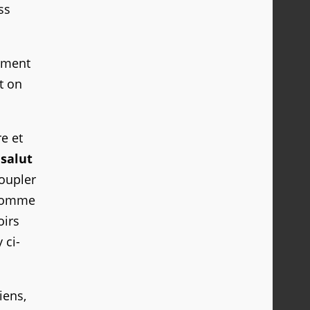
ss
ement
t on
e et
 salut
coupler
comme
oirs
 ci-
iens,