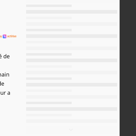
é de
main
de
ur a