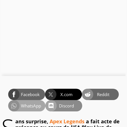
Facebook
X.com
Reddit
WhatsApp
Discord
ans surprise,
Apex Legends
a fait acte de