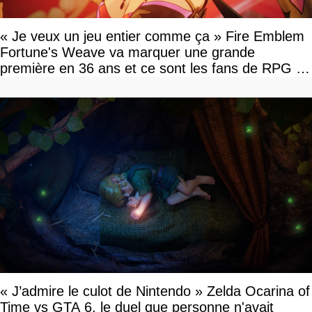
« Je veux un jeu entier comme ça » Fire Emblem
Fortune's Weave va marquer une grande
première en 36 ans et ce sont les fans de RPG en
tour par tour qui vont être contents
« J’admire le culot de Nintendo » Zelda Ocarina of
Time vs GTA 6, le duel que personne n'avait