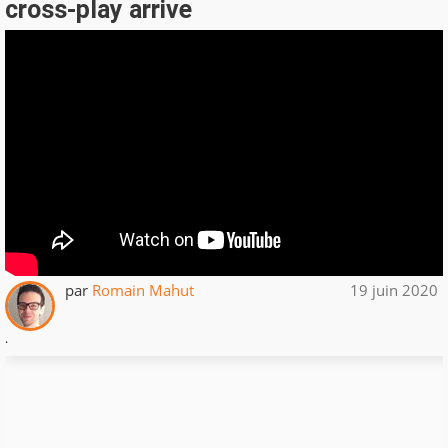
cross-play arrive
par
Romain Mahut
19 juin 2020
.