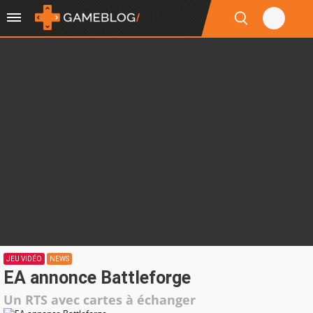
JEU VIDÉO
NEWS
EA annonce Battleforge
Un RTS avec cartes à échanger