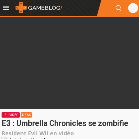
JEU VIDÉO
NEWS
E3 : Umbrella Chronicles se zombifie
Resident Evil Wii en vidéo