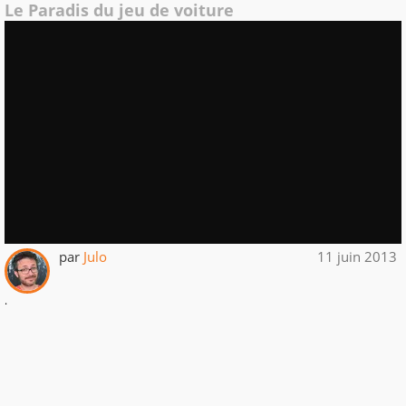
Le Paradis du jeu de voiture
par
Julo
11 juin 2013
.