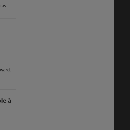
emps
rward.
le à