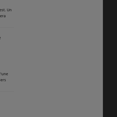
est. Un
tera
e
d'une
iers