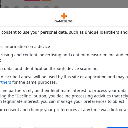
L'Ubisoft Forward de l'E3 2021 s'est ouvert par un pre-show dans
nous avons pu avoir quelques nouvelles de The Crew 2, et plus
particulièrement de ce qui attend les joueurs dans les mois à ven
PLUS D'ACTU (
118
)