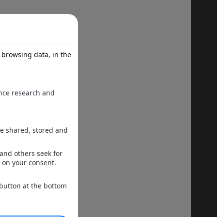
 lequel
ir.