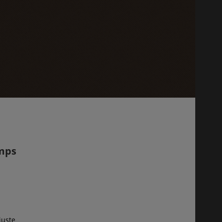
emps
juste