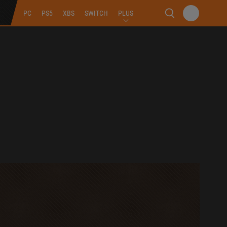
PC
PS5
XBS
SWITCH
PLUS