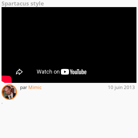
Spartacus style
par
Mimic
10 juin 2013
.