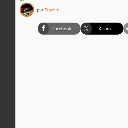
par
Trazom
Facebook
X.com