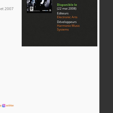
Disponible le
llet 2007
(22 mai 2008)
Editeurs
Electronic Arts
Développeurs
Harmonix Music
Systems