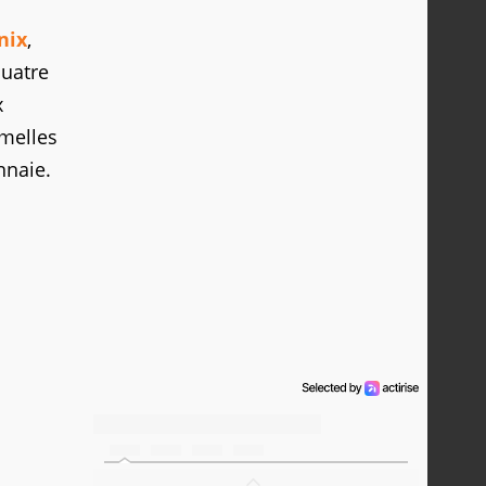
nix
,
quatre
x
amelles
nnaie.