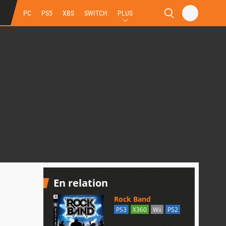
PC
PS5
XBS
SWITCH
PLUS
En relation
Rock Band
PS3
X360
Wii
PS2