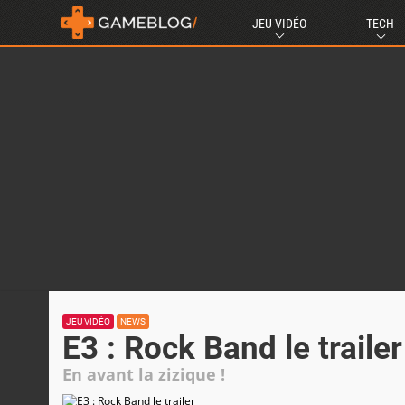
JEU VIDÉO
TECH
JEU VIDÉO
NEWS
E3 : Rock Band le trailer
En avant la zizique !