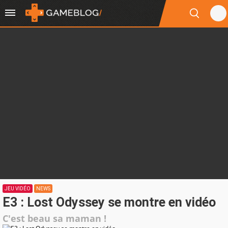
JEU VIDÉO
NEWS
E3 : Lost Odyssey se montre en vidéo
C'est beau sa maman !