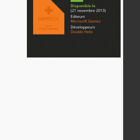
Disponible le
(21 novembre 2013)
Editeurs
Microsoft Games
Développeurs
Double Helix