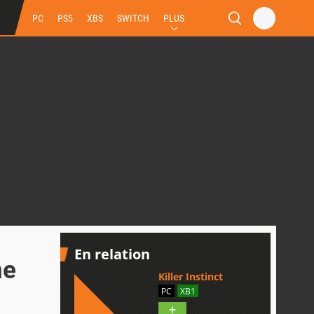
PC
PS5
XBS
SWITCH
PLUS
En relation
ne
Killer Instinct
PC
XB1