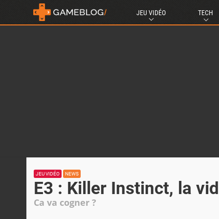
JEU VIDÉO
TECH
JEU VIDÉO
NEWS
E3 : Killer Instinct, la
Ca va cogner ?