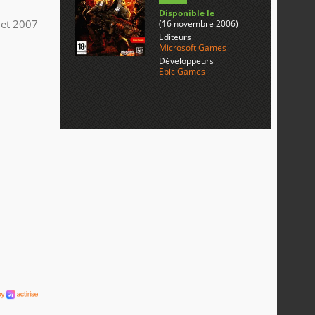
Disponible le
llet 2007
(16 novembre 2006)
Editeurs
Microsoft Games
Développeurs
Epic Games