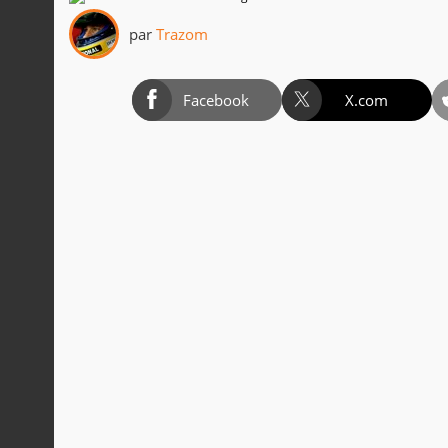
par
Trazom
Facebook
X.com