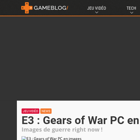
JEU VIDÉO
TECH
JEU VIDÉO
NEWS
E3 : Gears of War PC e
Images de guerre right now !