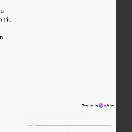
du
 PiCi !
un