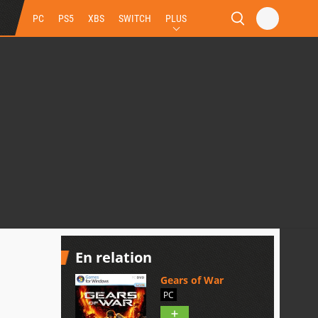
PC
PS5
XBS
SWITCH
PLUS
En relation
Gears of War
PC