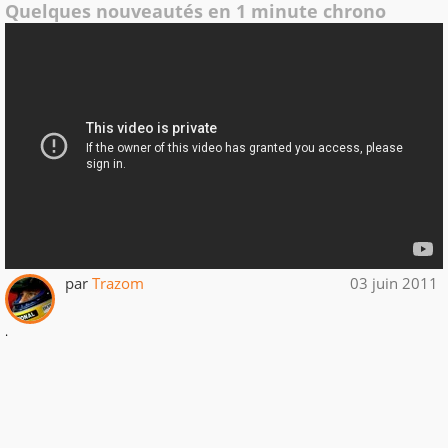
Quelques nouveautés en 1 minute chrono
par
Trazom
03 juin 2011
.