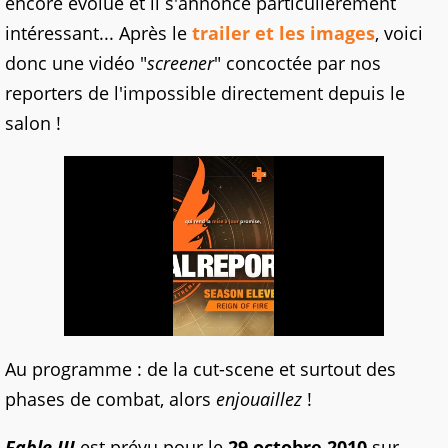
encore évolué et il s'annonce particulièrement
intéressant... Après le
trailer et les images
, voici
donc une vidéo "
screener
" concoctée par nos
reporters de l'impossible directement depuis le
salon !
Au programme : de la cut-scene et surtout des
phases de combat, alors
enjouaillez
!
Fable III
est prévu pour le
29 octobre 2010
sur