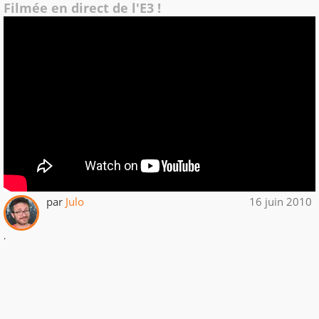
Filmée en direct de l'E3 !
par
Julo
16 juin 2010
.