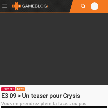
JEU VIDÉO
NEWS
E3 09 > Un teaser pour Crysis
Vous en prendrez plein la face... ou pas