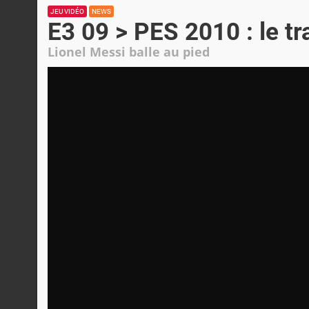
JEU VIDÉO
NEWS
E3 09 > PES 2010 : le tra
Lionel Messi balle au pied