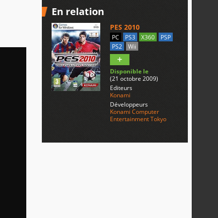
En relation
PES 2010
PC
PS3
X360
PSP
PS2
Wii
Disponible le
(21 octobre 2009)
Editeurs
Konami
Développeurs
Konami Computer
Entertainment Tokyo