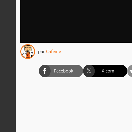
par
Cafeine
Facebook
X.com