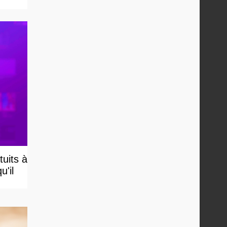
uits à
u'il