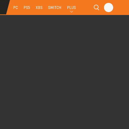
PC
PS5
XBS
SWITCH
PLUS