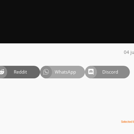
04 j
Reddit
WhatsApp
Discord