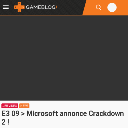
JEU VIDÉO
NEWS
E3 09 > Microsoft annonce Crackdown
2 !